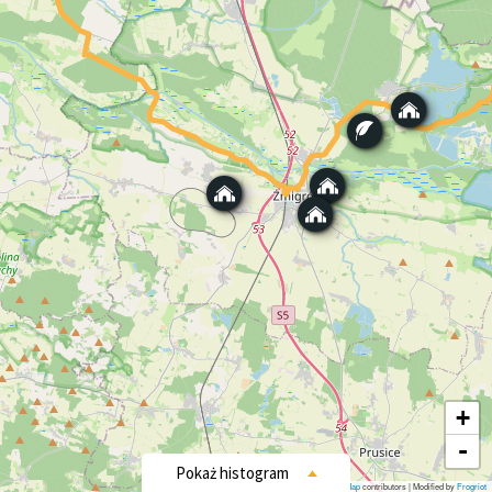
+
-
Leaflet
|
©
OpenStreetMap
contributors | Modified by
Frogriot