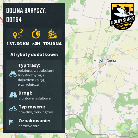
Dolina Baryczy.
DOT54
137.66 KM
>4H
TRUDNA
Atrybuty dodatkowe:
Typ trasy:
rodzinna
,
z atrakcjami
turystycznymi
,
z
dojazdem koleją
,
przyrodnicza
Drogi:
gruntowe
,
asfaltowe
Typ roweru:
dowolny
,
trekkingowy
Oznakowanie:
bardzo dobre