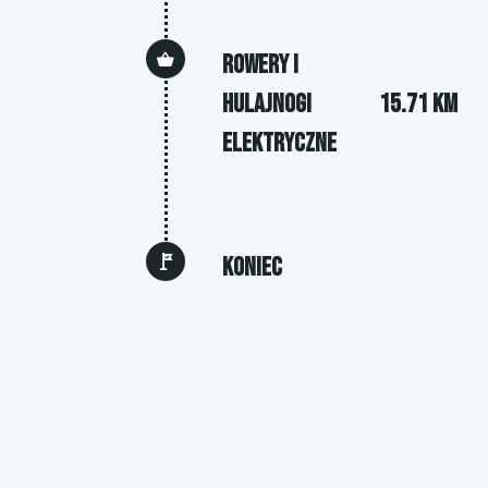
Rowery i
hulajnogi
15.71 km
elektryczne
Koniec