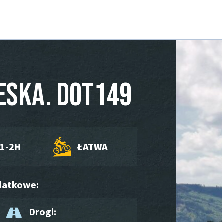
ieska. DOT149
1-2H
ŁATWA
datkowe:
Drogi: