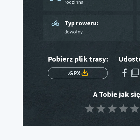
rodzinna
Typ roweru:
dowolny
Pobierz plik trasy:
Udostę
.GPX
A Tobie jak si