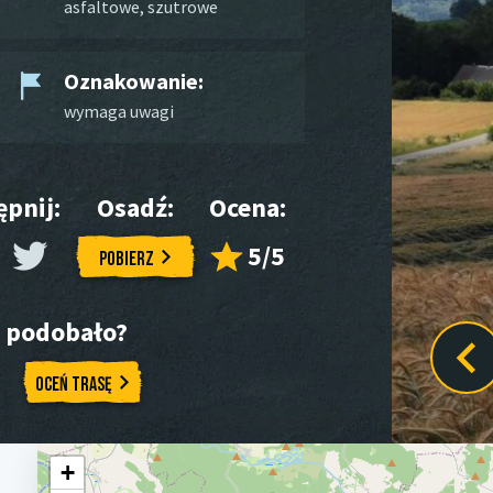
asfaltowe
,
szutrowe
Oznakowanie:
wymaga uwagi
pnij:
Osadź:
Ocena:
5/5
Pobierz
ę podobało?
Oceń trasę
+