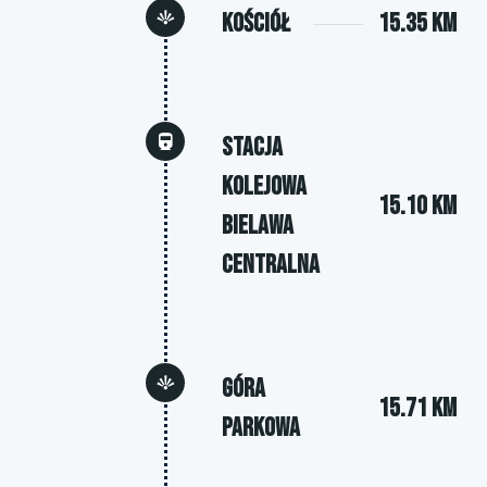
Kościół
15.35 km
Stacja
kolejowa
15.10 km
Bielawa
Centralna
Góra
15.71 km
Parkowa