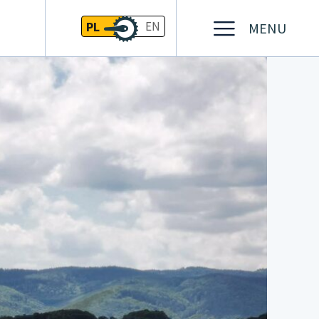
PL
EN
MENU