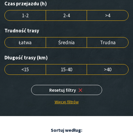
Czas przejazdu (h)
1-2
2-4
>4
Trudność trasy
Łatwa
Średnia
Trudna
Długość trasy (km)
<15
15-40
>40
Resetuj filtry
Więcej filtrów
Sortuj według: