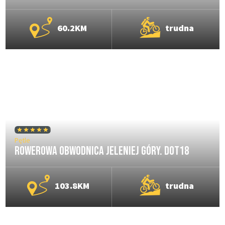
60.2KM
trudna
Pętle
Rowerowa Obwodnica Jeleniej Góry. DOT18
103.8KM
trudna