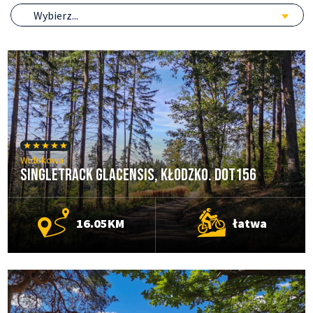
Wybierz...
Widokowa
Singletrack Glacensis, Kłodzko. DOT156
16.05KM
łatwa