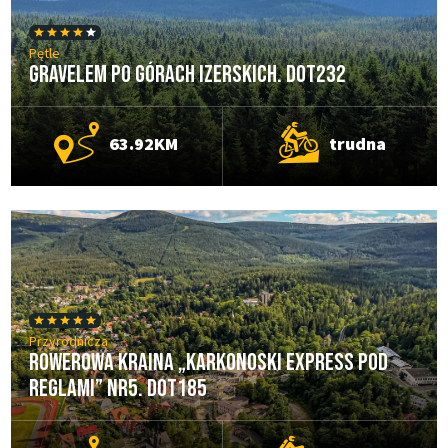
Pętle
Gravelem po Górach Izerskich. DOT232
63.92KM
trudna
Przyrodnicza
Rowerowa Kraina „Karkonoski Express Pod
Reglami” nr5. DOT185