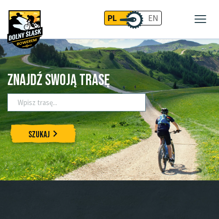
PL
EN
Znajdź swoją trasę
Szukaj