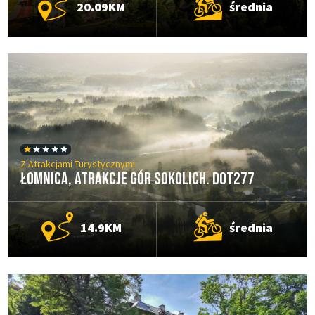
20.09KM
średnia
Z Atrakcjami Turystycznymi
Łomnica, Atrakcje Gór Sokolich. DOT277
14.9KM
średnia