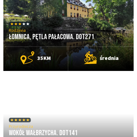
Rodzinna
Łomnica, Pętla Pałacowa. DOT271
35KM
średnia
Przyrodnicza
Wokół Wałbrzycha. DOT141