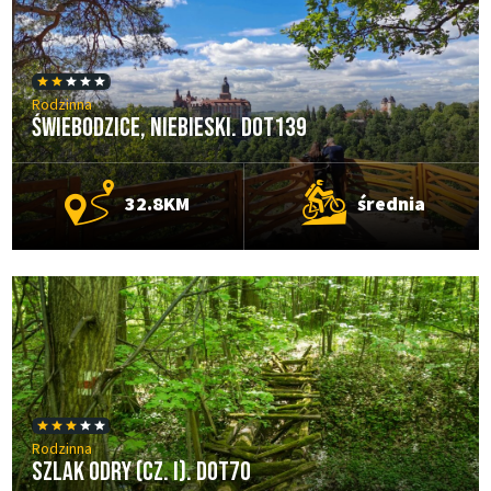
Rodzinna
Świebodzice, niebieski. DOT139
32.8KM
średnia
Rodzinna
Szlak Odry (cz. I). DOT70