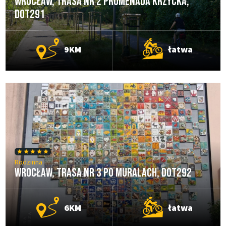
Wrocław, Trasa nr 2 Promenada Krzycka,
DOT291
9KM
łatwa
Rodzinna
Wrocław, Trasa nr 3 Po Muralach, DOT292
6KM
łatwa