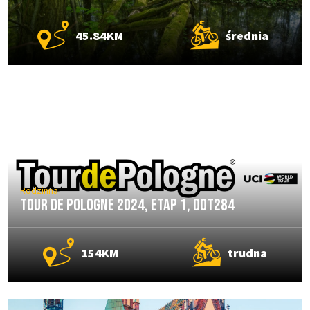
45.84KM
średnia
Rodzinna
Tour De Pologne 2024, etap 1, DOT284
154KM
trudna