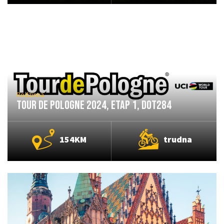
Rodzinna
Tour De Pologne 2024, etap 1, DOT284
154KM
trudna