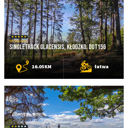
Widokowa
Singletrack Glacensis, Kłodzko. DOT156
16.05KM
łatwa