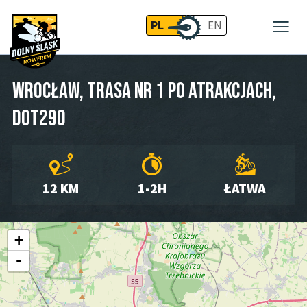
PL
EN
Wrocław, Trasa nr 1 Po Atrakcjach,
DOT290
12 KM
1-2H
ŁATWA
+
-