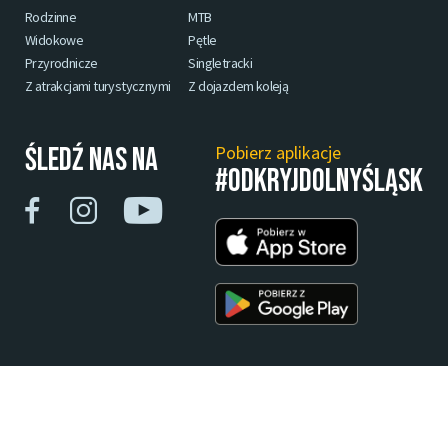
Rodzinne
MTB
Widokowe
Pętle
Przyrodnicze
Singletracki
Z atrakcjami turystycznymi
Z dojazdem koleją
Śledź nas na
Pobierz aplikacje
#ODKRYJDOLNYŚLĄSK
Polityka Cookies
Polityka Prywatności
© 2023, Dolnośląska Organizacja Turystyczna.