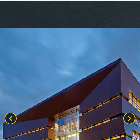
przecinamy, jadąc w lewo Kładką Zwierzyniecką (ach, te
widoki na rzekę!). Przed nami ogród zoologiczny (tip: latem
można wejść do zoo również od tej strony, tzw. letnim
wejściem). Za kładką skręcamy w prawo (możemy
zafundować sobie przystanek na miejskiej plaży Beach Bar
Odra-Pany). Jedziemy wzdłuż Odry, piękną trasą wśród drzew,
przejeżdżamy przez park Dąbski, następnie ulicą Z.
Wróblewskiego docieramy do parku Szczytnickiego. A tu moc
atrakcji: Hala Stulecia, a w niej Centrum Poznawcze (Visitor
Centre), tuż obok fontanna multimedialna i Ogród Japoński,
a na miłośników sztuki czeka Pawilon Czterech Kopuł –
Muzeum Sztuki Współczesnej. Dalej trasa prowadzi przez
most Zwierzyniecki i Wybrzeżem Wyspiańskiego w stronę
mostu Grunwaldzkiego. Znów przejeżdżamy pod pl.
Społecznym, następnie bulwarem M. i L. Kaczyńskich oraz
bulwarem X. Dunikowskiego (po lewej stronie mamy Muzeum
Narodowe, a po prawej piękny widok na Ostrów Tumski –
najstarszą część Wrocławia). Kierujemy się do Rynku, gdzie
jest finał naszej wyprawy.