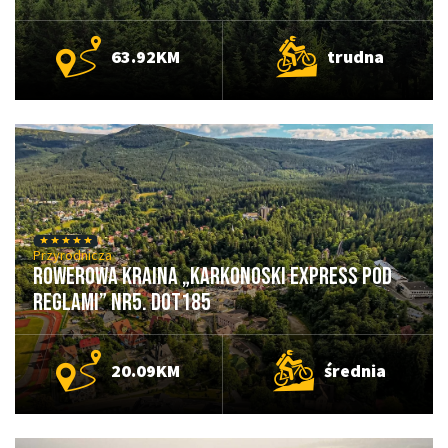
63.92KM
trudna
Przyrodnicza
Rowerowa Kraina „Karkonoski Express Pod
Reglami” nr5. DOT185
20.09KM
średnia