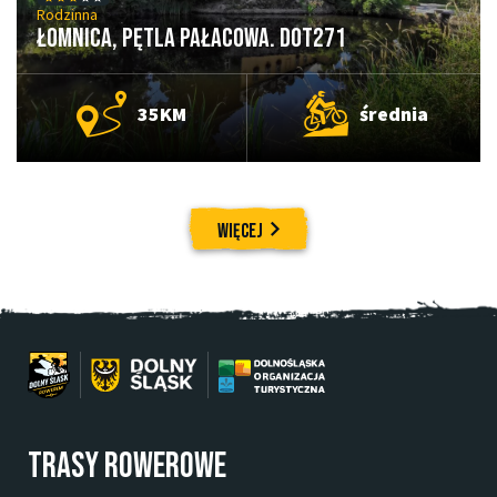
Rodzinna
Łomnica, Pętla Pałacowa. DOT271
35KM
średnia
WIĘCEJ
Trasy rowerowe