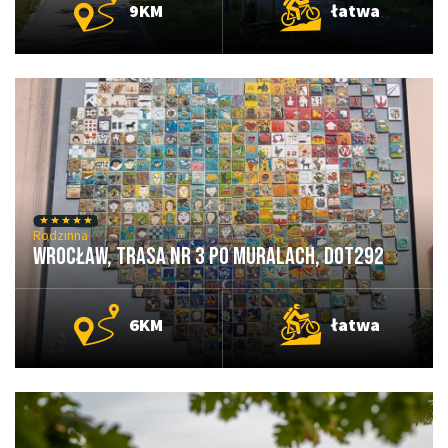
9KM
łatwa
Rodzinna
Wrocław, Trasa nr 3 Po Muralach, DOT292
6KM
łatwa