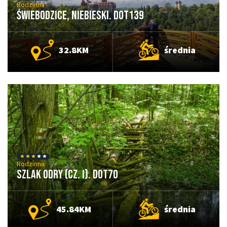
Rodzinna
Świebodzice, niebieski. DOT139
32.8KM
średnia
Rodzinna
Szlak Odry (cz. I). DOT70
45.84KM
średnia