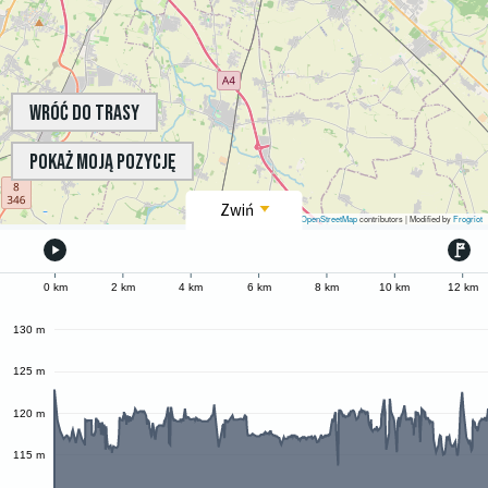
Wróć do trasy
Pokaż moją pozycję
Leaflet
|
©
OpenStreetMap
contributors | Modified by
Frogriot
0 km
2 km
4 km
6 km
8 km
10 km
12 km
130 m
125 m
120 m
115 m