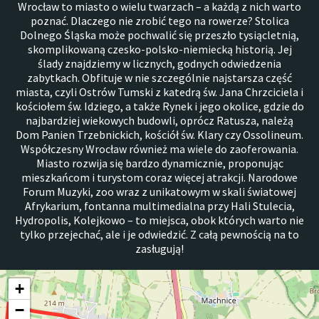
Wrocław to miasto o wielu twarzach – a każdą z nich warto
poznać. Dlaczego nie zrobić tego na rowerze? Stolica
Dolnego Śląska może pochwalić się przeszło tysiącletnią,
skomplikowaną czesko-polsko-niemiecką historią. Jej
ślady znajdziemy w licznych, godnych odwiedzenia
zabytkach. Obfituje w nie szczególnie najstarsza część
miasta, czyli Ostrów Tumski z katedrą św. Jana Chrzciciela i
kościołem św. Idziego, a także Rynek i jego okolice, gdzie do
najbardziej wiekowych budowli, oprócz Ratusza, należą
Dom Panien Trzebnickich, kościół św. Klary czy Ossolineum.
Współczesny Wrocław również ma wiele do zaoferowania.
Miasto rozwija się bardzo dynamicznie, proponując
mieszkańcom i turystom coraz więcej atrakcji. Narodowe
Forum Muzyki, zoo wraz z unikatowym w skali światowej
Afrykarium, fontanna multimedialna przy Hali Stulecia,
Hydropolis, Kolejkowo – to miejsca, obok których warto nie
tylko przejechać, ale i je odwiedzić. Z całą pewnością na to
zasługują!
+
−