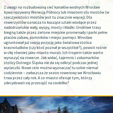
Z uwagi na rozbudowaną sieć kanałów wodnych Wrocław
bywa nazywany Wenecją Północy lub miastem stu mostów (w
rzeczywistości mostów jest tu znacznie więcej). Dla
rowerzystów oznacza to kuszące szlaki wiodące przez
nadodrzańskie wały, wyspy, mosty i kładki. Urokliwe trasy
biegną także przez zielone miejskie promenady i parki pełne
placów zabaw, pomników i miejsc pamięci. Wrocław
ugruntował już swoją pozycję jako światowa stolica
krasnoludków (czy ktoś poznał je wszystkie?), powoli rośnie
w siłę również jako miasto murali. Ich tropem także warto
wyruszyć na rowerze. Jak widać, tajemnic i zakamarków
stolicy Dolnego Śląska nie da się odkryć podczas jednej
wycieczki. Nowe cele można wyznaczać tu sobie niemal
codziennie – zwłaszcza że sezon rowerowy we Wrocławiu
trwa przez cały rok. A co miasto oferuje tym, którzy
zdecydowali się przesiąść na siodełko?