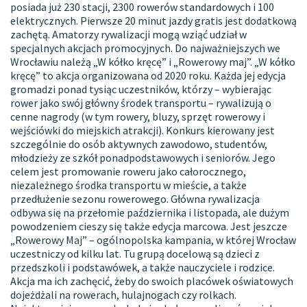
posiada już 230 stacji, 2300 rowerów standardowych i 100
elektrycznych. Pierwsze 20 minut jazdy gratis jest dodatkową
zachętą. Amatorzy rywalizacji mogą wziąć udział w
specjalnych akcjach promocyjnych. Do najważniejszych we
Wrocławiu należą „W kółko kręcę” i „Rowerowy maj”. „W kółko
kręcę” to akcja organizowana od 2020 roku. Każda jej edycja
gromadzi ponad tysiąc uczestników, którzy – wybierając
rower jako swój główny środek transportu – rywalizują o
cenne nagrody (w tym rowery, bluzy, sprzęt rowerowy i
wejściówki do miejskich atrakcji). Konkurs kierowany jest
szczególnie do osób aktywnych zawodowo, studentów,
młodzieży ze szkół ponadpodstawowych i seniorów. Jego
celem jest promowanie roweru jako całorocznego,
niezależnego środka transportu w mieście, a także
przedłużenie sezonu rowerowego. Główna rywalizacja
odbywa się na przełomie października i listopada, ale dużym
powodzeniem cieszy się także edycja marcowa. Jest jeszcze
„Rowerowy Maj” – ogólnopolska kampania, w której Wrocław
uczestniczy od kilku lat. Tu grupą docelową są dzieci z
przedszkoli i podstawówek, a także nauczyciele i rodzice.
Akcja ma ich zachęcić, żeby do swoich placówek oświatowych
dojeżdżali na rowerach, hulajnogach czy rolkach.