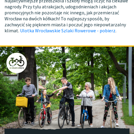
Najaktywniejsze przedszkola i szkoły mogą liczyć na ciekawe
nagrody. Przy tylu atrakcjach, udogodnieniach i akcjach
promocyjnych nie pozostaje nic innego, jak przemierzać
Wrocław na dwóch kółkach! To najlepszy sposób, by
zachwycić się pięknem miasta i poczuć jego niepowtarzalny
klimat.
Ulotka Wrocławskie Szlaki Rowerowe - pobierz
.