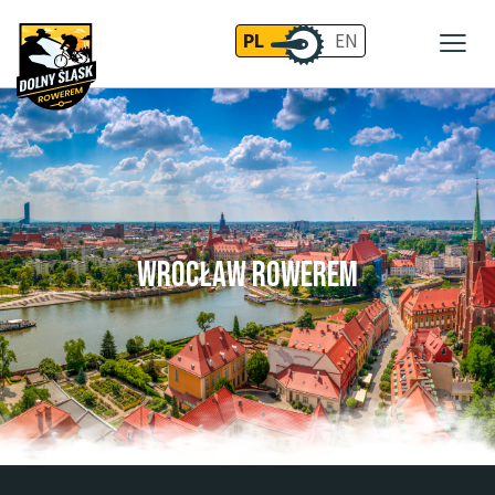
PL
EN
Wrocław Rowerem