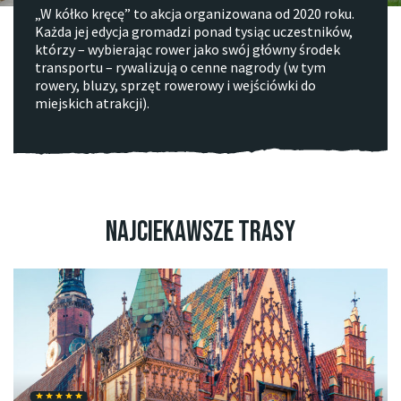
„W kółko kręcę” to akcja organizowana od 2020 roku.
Każda jej edycja gromadzi ponad tysiąc uczestników,
którzy – wybierając rower jako swój główny środek
transportu – rywalizują o cenne nagrody (w tym
rowery, bluzy, sprzęt rowerowy i wejściówki do
miejskich atrakcji).
Najciekawsze trasy